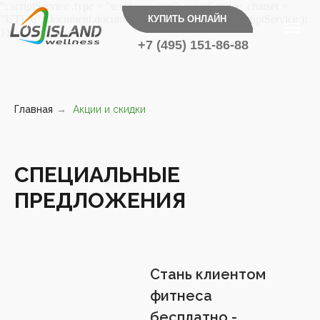
"; scriptService .type = "text/javascript"; scriptService .charset =
ЗАКАЗАТЬ ЗВОНОК
КУПИТЬ ОНЛАЙН
"UTF-8"; document.documentElement.appendChild(scriptService );
});
+7 (495) 151-86-88
Главная
→
Акции и скидки
СПЕЦИАЛЬНЫЕ
ПРЕДЛОЖЕНИЯ
Стань клиентом
фитнеса
бесплатно -